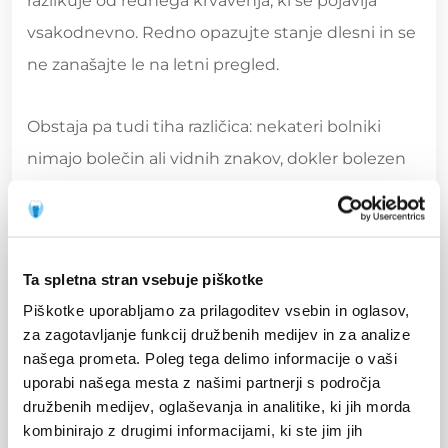
razlikuje od rednega krvavenja, ki se pojavlja
vsakodnevno. Redno opazujte stanje dlesni in se
ne zanašajte le na letni pregled.
Obstaja pa tudi tiha različica: nekateri bolniki
nimajo bolečin ali vidnih znakov, dokler bolezen
ne napreduje do točke, ko zobje postanejo
majavi. Zato so redni pregledi pri zobozdravniku
tako dragoceni. Preverite znake za obisk
Ta spletna stran vsebuje piškotke
zobozdravnika in se prepričajte, da ne zamudite
Piškotke uporabljamo za prilagoditev vsebin in oglasov,
opozorilnih signalov.
za zagotavljanje funkcij družbenih medijev in za analize
našega prometa. Poleg tega delimo informacije o vaši
Ko znake opazite, je nujno ukrepanje. Poglejmo,
uporabi našega mesta z našimi partnerji s področja
družbenih medijev, oglaševanja in analitike, ki jih morda
katere rešitve in možnosti zdravljenja obstajajo.
kombinirajo z drugimi informacijami, ki ste jim jih