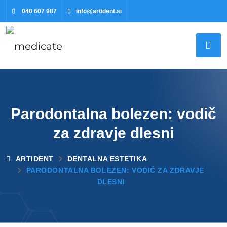
040 607 987
info@artident.si
Parodontalna bolezen: vodič
za zdravje dlesni
ARTIDENT
DENTALNA ESTETIKA
PARODONTALNA BOLEZEN: VODIČ ZA ZDRAVJE
DLESNI