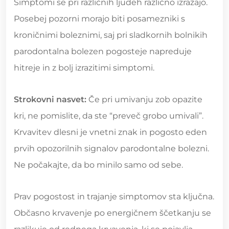
Simptomi se pri različnih ljudeh različno izražajo.
Posebej pozorni morajo biti posamezniki s
kroničnimi boleznimi, saj pri sladkornih bolnikih
parodontalna bolezen pogosteje napreduje
hitreje in z bolj izrazitimi simptomi.
Strokovni nasvet:
Če pri umivanju zob opazite
kri, ne pomislite, da ste “preveč grobo umivali”.
Krvavitev dlesni je vnetni znak in pogosto eden
prvih opozorilnih signalov parodontalne bolezni.
Ne počakajte, da bo minilo samo od sebe.
Prav pogostost in trajanje simptomov sta ključna.
Občasno krvavenje po energičnem ščetkanju se