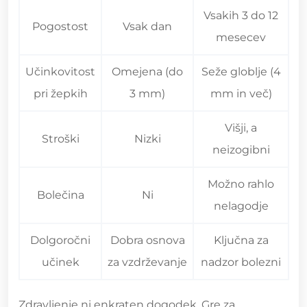
Vsakih 3 do 12
Pogostost
Vsak dan
mesecev
Učinkovitost
Omejena (do
Seže globlje (4
pri žepkih
3 mm)
mm in več)
Višji, a
Stroški
Nizki
neizogibni
Možno rahlo
Bolečina
Ni
nelagodje
Dolgoročni
Dobra osnova
Ključna za
učinek
za vzdrževanje
nadzor bolezni
Zdravljenje ni enkraten dogodek. Gre za