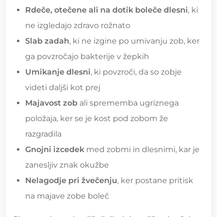
Rdeče, otečene ali na dotik boleče dlesni
, ki
ne izgledajo zdravo rožnato
Slab zadah
, ki ne izgine po umivanju zob, ker
ga povzročajo bakterije v žepkih
Umikanje dlesni
, ki povzroči, da so zobje
videti daljši kot prej
Majavost zob
ali sprememba ugriznega
položaja, ker se je kost pod zobom že
razgradila
Gnojni izcedek
med zobmi in dlesnimi, kar je
zanesljiv znak okužbe
Nelagodje pri žvečenju
, ker postane pritisk
na majave zobe boleč