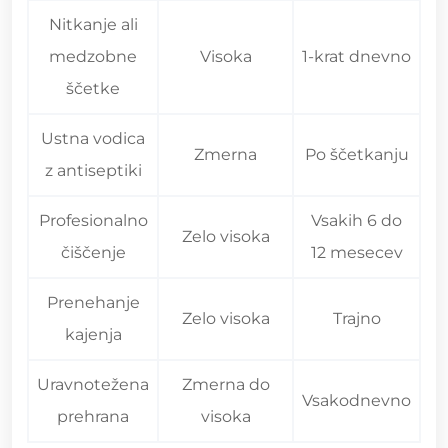
Nitkanje ali
medzobne
Visoka
1-krat dnevno
ščetke
Ustna vodica
Zmerna
Po ščetkanju
z antiseptiki
Profesionalno
Vsakih 6 do
Zelo visoka
čiščenje
12 mesecev
Prenehanje
Zelo visoka
Trajno
kajenja
Uravnotežena
Zmerna do
Vsakodnevno
prehrana
visoka