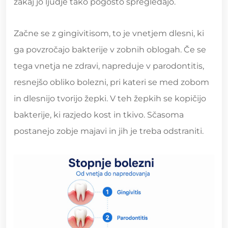
zakaj jo ljudje tako pogosto spregledajo.
Začne se z gingivitisom, to je vnetjem dlesni, ki
ga povzročajo bakterije v zobnih oblogah. Če se
tega vnetja ne zdravi, napreduje v parodontitis,
resnejšo obliko bolezni, pri kateri se med zobom
in dlesnijo tvorijo žepki. V teh žepkih se kopičijo
bakterije, ki razjedo kost in tkivo. Sčasoma
postanejo zobje majavi in jih je treba odstraniti.