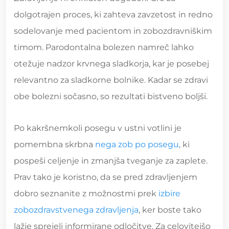
dolgotrajen proces, ki zahteva zavzetost in redno
sodelovanje med pacientom in zobozdravniškim
timom. Parodontalna bolezen namreč lahko
otežuje nadzor krvnega sladkorja, kar je posebej
relevantno za sladkorne bolnike. Kadar se zdravi
obe bolezni sočasno, so rezultati bistveno boljši.
Po kakršnemkoli posegu v ustni votlini je
pomembna skrbna
nega zob po posegu
, ki
pospeši celjenje in zmanjša tveganje za zaplete.
Prav tako je koristno, da se pred zdravljenjem
dobro seznanite z možnostmi prek
izbire
zobozdravstvenega zdravljenja
, ker boste tako
lažje sprejeli informirane odločitve. Za celovitejšo