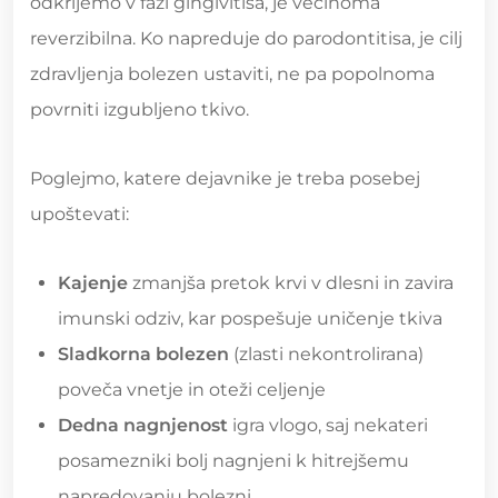
odkrijemo v fazi gingivitisa, je večinoma
reverzibilna. Ko napreduje do parodontitisa, je cilj
zdravljenja bolezen ustaviti, ne pa popolnoma
povrniti izgubljeno tkivo.
Poglejmo, katere dejavnike je treba posebej
upoštevati:
Kajenje
zmanjša pretok krvi v dlesni in zavira
imunski odziv, kar pospešuje uničenje tkiva
Sladkorna bolezen
(zlasti nekontrolirana)
poveča vnetje in oteži celjenje
Dedna nagnjenost
igra vlogo, saj nekateri
posamezniki bolj nagnjeni k hitrejšemu
napredovanju bolezni