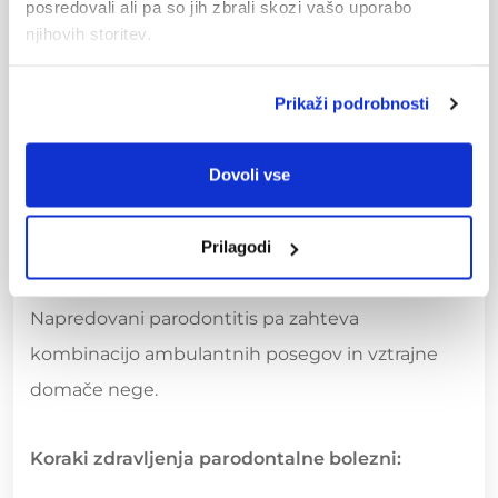
posredovali ali pa so jih zbrali skozi vašo uporabo
Kako Poteka
njihovih storitev.
Zdravljenje
Prikaži podrobnosti
Parodontalne Bolezni
Dovoli vse
Zdravljenje parodontalne bolezni je odvisno od
tega, v kateri fazi bolezen odkrijemo. Zgodaj
odkriti gingivitis je mogoče odpraviti z izboljšano
Prilagodi
domačo nego in profesionalnim čiščenjem.
Napredovani parodontitis pa zahteva
kombinacijo ambulantnih posegov in vztrajne
domače nege.
Koraki zdravljenja parodontalne bolezni: