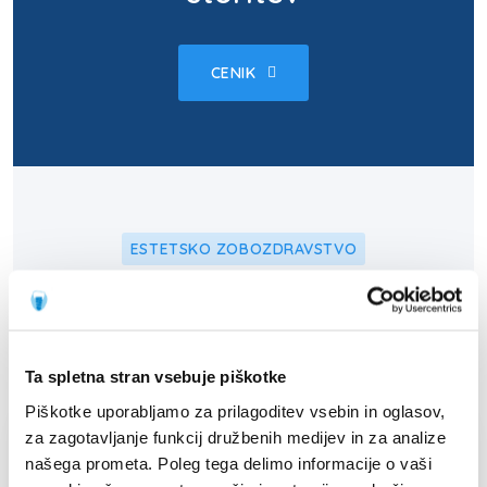
CENIK
ESTETSKO ZOBOZDRAVSTVO
Ostale storitve dentalne
estetike
Ta spletna stran vsebuje piškotke
Piškotke uporabljamo za prilagoditev vsebin in oglasov,
za zagotavljanje funkcij družbenih medijev in za analize
našega prometa. Poleg tega delimo informacije o vaši
Beljenje zob