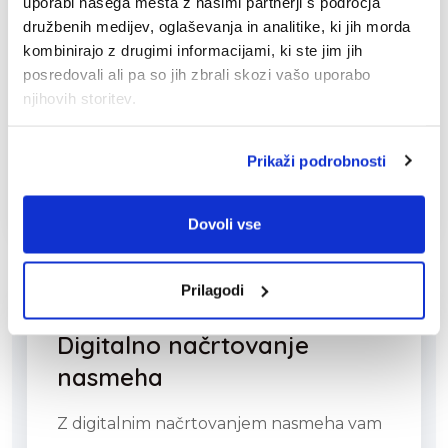
uporabi našega mesta z našimi partnerji s področja
družbenih medijev, oglaševanja in analitike, ki jih morda
Profesionalno beljenje zob po sistemu
kombinirajo z drugimi informacijami, ki ste jim jih
ZOOM Advanced Power zagotavlja
posredovali ali pa so jih zbrali skozi vašo uporabo
izjemne rezultate – popoln nasmeh –
njihovih storitev.
brez bolečin in poškodb sklenine.
Prikaži podrobnosti
VEČ O STORITVI
Dovoli vse
Prilagodi
Digitalno načrtovanje
nasmeha
Z digitalnim načrtovanjem nasmeha vam