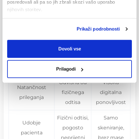
posredovali ali pa so jih zbrali skozi vašo uporabo
njihovih storitev.
CAD/CAM
Tradicionalni
Kriterij
digitalni
postopek
Prikaži podrobnosti
workflow
1 do 2 dni (ali
Dovoli vse
Čas do končne
2 do 4
v istem
krone
tedne
dnevu)
Prilagodi
Odvisna od
Visoka
Natančnost
fizičnega
digitalna
prileganja
odtisa
ponovljivost
Fizični odtisi,
Samo
Udobje
pogosto
skeniranje,
pacienta
neprijetni
brez mase