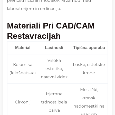
prenosu fizičnih modelov. Ni zamud med
laboratorijem in ordinacijo.
Materiali Pri CAD/CAM
Restavracijah
Material
Lastnosti
Tipična uporaba
Visoka
Keramika
Luske, estetske
estetika,
(feldšpatska)
krone
naravni videz
Mostički,
Izjemna
kronski
Cirkonij
trdnost, bela
nadomestki na
barva
vsadkih