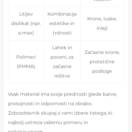
Litijev
Kombinacija
Krone, luske,
disilikat (npr.
estetike in
inleji
e.max)
trdnosti
Lahek in
Začasne krone,
Polimeri
poceni, za
protetične
(PMMA)
začasne
podloge
rešitve
Vsak material ima svoje prednosti glede barve,
prosojnosti in odpornosti na obrabo.
Zobozdravnik skupaj z vami izbere tistega, ki
najbolj ustreza vašemu primeru in
pričakovanjem.