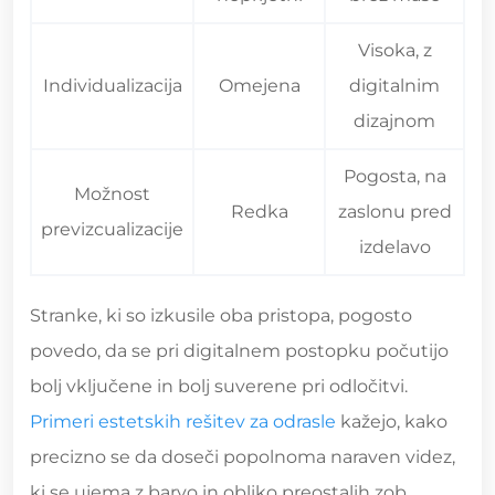
Visoka, z
Individualizacija
Omejena
digitalnim
dizajnom
Pogosta, na
Možnost
Redka
zaslonu pred
previzcualizacije
izdelavo
Stranke, ki so izkusile oba pristopa, pogosto
povedo, da se pri digitalnem postopku počutijo
bolj vključene in bolj suverene pri odločitvi.
Primeri estetskih rešitev za odrasle
kažejo, kako
precizno se da doseči popolnoma naraven videz,
ki se ujema z barvo in obliko preostalih zob.