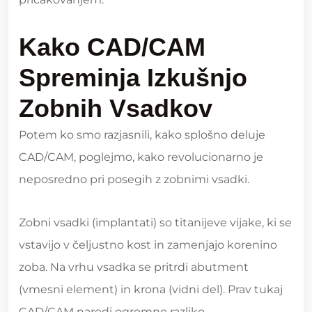
Kako CAD/CAM
Spreminja Izkušnjo
Zobnih Vsadkov
Potem ko smo razjasnili, kako splošno deluje
CAD/CAM, poglejmo, kako revolucionarno je
neposredno pri posegih z zobnimi vsadki.
Zobni vsadki (implantati) so titanijeve vijake, ki se
vstavijo v čeljustno kost in zamenjajo korenino
zoba. Na vrhu vsadka se pritrdi abutment
(vmesni element) in krona (vidni del). Prav tukaj
CAD/CAM naredi ogromno razliko.