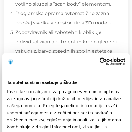
votlino skupaj s “scan body” elementom.
Programska oprema avtomatično zazna
položaj vsadka v prostoru in v 3D modelu.
Zobozdravnik ali zobotehnik oblikuje
individualiziran abutment in krono glede na
vaš ugriz, barvo sosednjih zob in estetske
zahteve.
Frezalni stroj izkleše krono iz cirkonijskega ali
keramičnega bloka z natančnostjo manjšo od
Ta spletna stran vsebuje piškotke
0,1 mm.
Piškotke uporabljamo za prilagoditev vsebin in oglasov,
Krona se vstavi in pritrdi na vsadek brez
za zagotavljanje funkcij družbenih medijev in za analize
našega prometa. Poleg tega delimo informacije o vaši
dodatnih prilagoditev.
uporabi našega mesta z našimi partnerji s področja
družbenih medijev, oglaševanja in analitike, ki jih morda
Primerjajmo oba pristopa:
kombinirajo z drugimi informacijami, ki ste jim jih