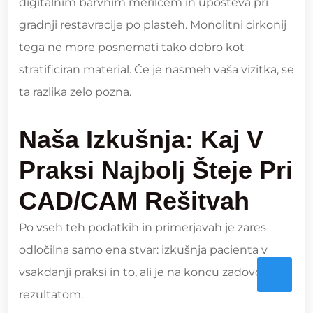
digitalnim barvnim merilcem in upošteva pri
gradnji restavracije po plasteh. Monolitni cirkonij
tega ne more posnemati tako dobro kot
stratificiran material. Če je nasmeh vaša vizitka, se
ta razlika zelo pozna.
Naša Izkušnja: Kaj V
Praksi Najbolj Šteje Pri
CAD/CAM Rešitvah
Po vseh teh podatkih in primerjavah je zares
odločilna samo ena stvar: izkušnja pacienta v
vsakdanji praksi in to, ali je na koncu zadovoljen z
rezultatom.