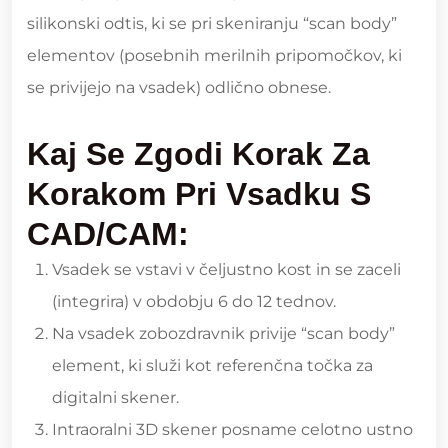
silikonski odtis, ki se pri skeniranju “scan body”
elementov (posebnih merilnih pripomočkov, ki
se privijejo na vsadek) odlično obnese.
Kaj Se Zgodi Korak Za
Korakom Pri Vsadku S
CAD/CAM:
Vsadek se vstavi v čeljustno kost in se zaceli
(integrira) v obdobju 6 do 12 tednov.
Na vsadek zobozdravnik privije “scan body”
element, ki služi kot referenčna točka za
digitalni skener.
Intraoralni 3D skener posname celotno ustno