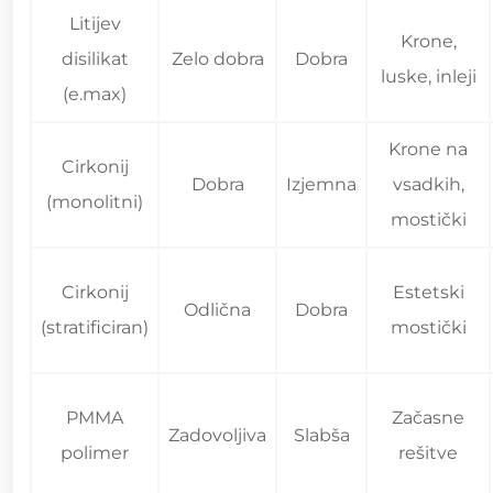
Litijev
Krone,
disilikat
Zelo dobra
Dobra
luske, inleji
(e.max)
Krone na
Cirkonij
Dobra
Izjemna
vsadkih,
(monolitni)
mostički
Cirkonij
Estetski
Odlična
Dobra
(stratificiran)
mostički
PMMA
Začasne
Zadovoljiva
Slabša
polimer
rešitve