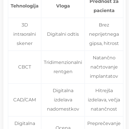
Prednost za
Tehnologija
Vloga
pacienta
3D
Brez
intraoralni
Digitalni odtis
neprijetnega
skener
gipsa, hitrost
Natančno
Tridimenzionalni
CBCT
načrtovanje
rentgen
implantatov
Digitalna
Hitrejša
CAD/CAM
izdelava
izdelava, večja
nadomestkov
natančnost
Digitalna
Preprečevanje
Ocena