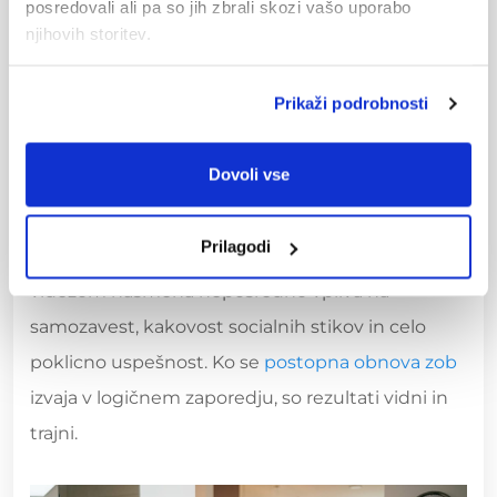
posredovali ali pa so jih zbrali skozi vašo uporabo
ugriz
opornica
naravnalnik
njihovih storitev.
Razbarvani
Beljenje brez
Beljenje po
Prikaži podrobnosti
zobje
pregleda
oceni stanja zob
Dovoli vse
Estetski posegi imajo pri celostni obravnavi
posebno vlogo. Lepši nasmeh ni le kozmetična
Prilagodi
zadeva. Raziskave kažejo, da zadovoljstvo z
videzom nasmeha neposredno vpliva na
samozavest, kakovost socialnih stikov in celo
poklicno uspešnost. Ko se
postopna obnova zob
izvaja v logičnem zaporedju, so rezultati vidni in
trajni.