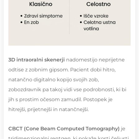
3D intraoralni skenerji
nadomestijo neprijetne
odtise z zobnim gipsom. Pacient dobi hitro,
natančno digitalno kopijo svojih zob,
zobozdravnik pa takoj vidi vse podrobnosti, ki bi
jih s prostim očesom zamudil. Postopek je
hitrejši, prijetnejši in natančnejši.
CBCT (Cone Beam Computed Tomography)
je
tridimenzionalni rentgen, ki pokaže kosti čeljusti,