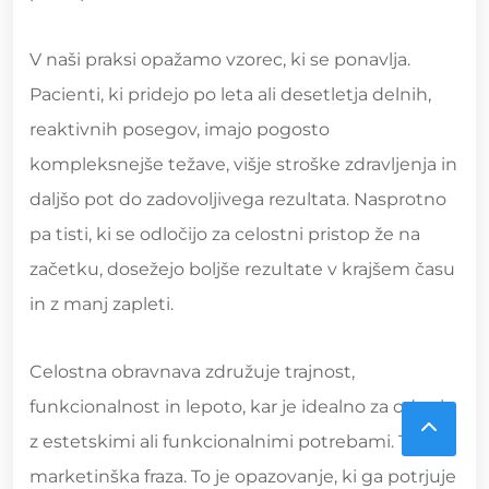
V naši praksi opažamo vzorec, ki se ponavlja.
Pacienti, ki pridejo po leta ali desetletja delnih,
reaktivnih posegov, imajo pogosto
kompleksnejše težave, višje stroške zdravljenja in
daljšo pot do zadovoljivega rezultata. Nasprotno
pa tisti, ki se odločijo za celostni pristop že na
začetku, dosežejo boljše rezultate v krajšem času
in z manj zapleti.
Celostna obravnava združuje trajnost,
funkcionalnost in lepoto, kar je idealno za odrasle
z estetskimi ali funkcionalnimi potrebami. To ni
marketinška fraza. To je opazovanje, ki ga potrjuje