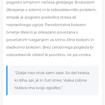
pogosto simptom nečesa globljega. Bruksizem
(škripanje z zobmi) ni le zobozdravniški problem,
ampak je pogosto posledica stresa ali
nepravilnega ugriza. Parodontalna bolezen
(vnetje dlesni) je dokazano povezana s
povečanim tveganjem za srčno-žilne bolezni in
sladkorno bolezen. Brez celostnega pogleda bi
zobozdravnik zdravil le površino, ne pa vzroka.
“Zobje niso otok sami zase. So del telesa,
ki diha, spi, jé in čuti stres. Vsaka zobna
težava ima svojo zgodbo.”