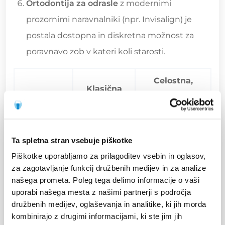
Ortodontija za odrasle
z modernimi
prozornimi naravnalniki (npr. Invisalign) je
postala dostopna in diskretna možnost za
poravnavo zob v kateri koli starosti.
Celostna,
Klasična
Storitev
sodobna
rešitev
rešitev
Manjkajoč
Snemna
Implantat s
Ta spletna stran vsebuje piškotke
zob
proteza
prevleko
Piškotke uporabljamo za prilagoditev vsebin in oglasov,
za zagotavljanje funkcij družbenih medijev in za analize
Poškodovan
Amalgamska
Keramični inlay
našega prometa. Poleg tega delimo informacije o vaši
uporabi našega mesta z našimi partnerji s področja
zob
plomba
ali prevleka
družbenih medijev, oglaševanja in analitike, ki jih morda
kombinirajo z drugimi informacijami, ki ste jim jih
Nepravilni
Kovinska
Prozorni