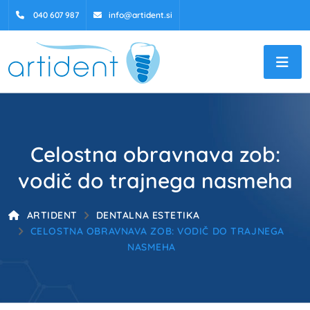
040 607 987
info@artident.si
Celostna obravnava zob:
vodič do trajnega nasmeha
ARTIDENT
DENTALNA ESTETIKA
CELOSTNA OBRAVNAVA ZOB: VODIČ DO TRAJNEGA
NASMEHA